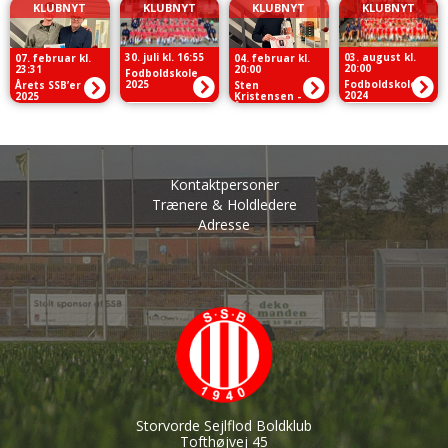
KLUBNYT
KLUBNYT
KLUBNYT
KLUBNYT
30. juli kl. 16:55
03. august kl.
07. februar kl.
04. februar kl.
20:00
23:31
20:00
Fodboldskole
2025
Fodboldskole
Årets SSB’er
Sten
2024
2025
Kristensen -
Årets SSB’er
2024
Kontaktpersoner
Trænere & Holdledere
Adresse
Storvorde Sejlflod Boldklub
Tofthøjvej 45